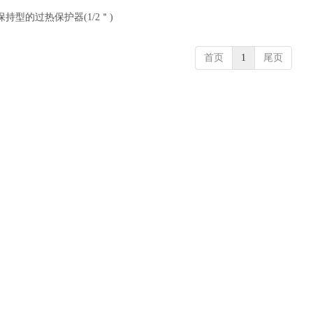
压保持型的过热保护器(1/2＂)
首页
1
尾页