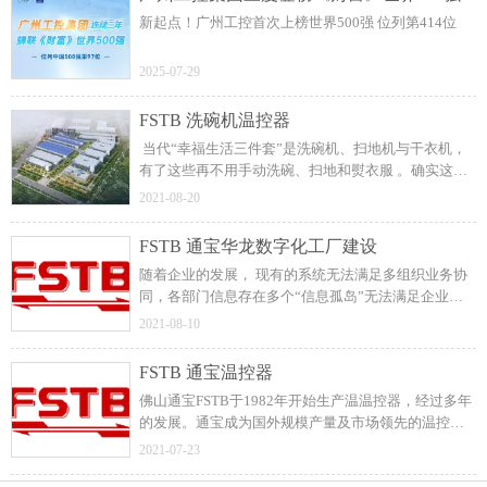
新起点！广州工控首次上榜世界500强 位列第414位
2025-07-29
FSTB 洗碗机温控器
当代“幸福生活三件套”是洗碗机、扫地机与干衣机，
有了这些再不用手动洗碗、扫地和熨衣服 。确实这些
产品的出现，很多程度上节省了家务时间，更有效
2021-08-20
率，真正是立竿见影地能起销 量 。
FSTB 通宝华龙数字化工厂建设
随着企业的发展， 现有的系统无法满足多组织业务协
同，各部门信息存在多个“信息孤岛”无法满足企业的
快速发展。经过多方面的考察，最终确定采用U9cloud
2021-08-10
来打造5G+数字化工厂。
FSTB 通宝温控器
佛山通宝FSTB于1982年开始生产温温控器，经过多年
的发展。通宝成为国外规模产量及市场领先的温控器
制造商。主要温控器分类有：突跳式温控器，液胀式
2021-07-23
温控器，压力式温控器。