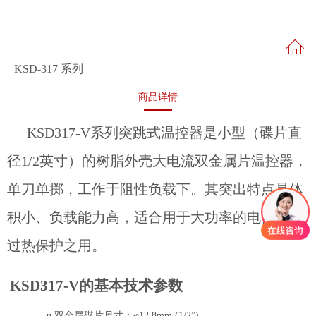
KSD-317 系列
商品详情
KSD317-V
系列突跳式温控器是小型（碟片直
径
1/2
英寸）的树脂外壳大电流双金属片温控器，
单刀单掷，工作于阻性负载下。其突出特点是体
积小、负载能力高，适合用于大功率的电器中作
过热保护之用。
KSD317-V
的基本技术参数
u
双金属碟片尺寸：
φ
12.8mm (1/2”)