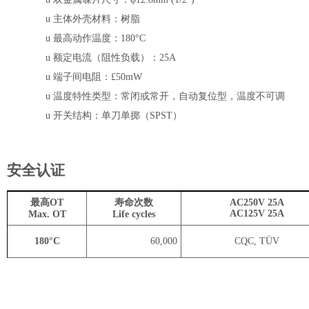
u
主体外壳材料：树脂
u
最高动作温度：
180
°
C
u
额定电流（阻性负载）：
25A
u
端子间电阻：
£
50m
W
u
温度特性类型：常闭或常开，自动复位型，温度不可调
u
开关结构：单刀单掷（
SPST
）
安全认证
最高
OT
寿命次数
AC250V 25A
AC125V 25A
Max. OT
Life cycles
180
°
C
60,000
CQC, TÜV